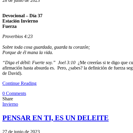
28 de junio de 2023
Devocional – Día 37
Estación Invierno
Fuerza
Proverbios 4:23
Sobre toda cosa guardada, guarda tu corazón;
Porque de él mana la vida.
“Diga el débil: Fuerte soy.” Joel 3:10
¿Me creerías si te digo que c
afirmación hasta absurda es. Pero, ¿sabes? la definición de fuerza segú
de David).
Continue Reading
0 Comments
Share
Invierno
PENSAR EN TI, ES UN DELEITE
27 de junio de 2023