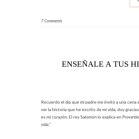
7 Comments
ENSEÑALE A TUS H
Recuerdo el día que mi padre me invitó a una cena
e
ver la historia que he escrito de mi vida, doy grac
es mi corazón. El rey Salomón lo explica en
P
roverbi
vida.”