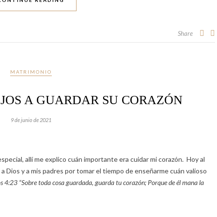
CONTINUE READING
Share
MATRIMONIO
IJOS A GUARDAR SU CORAZÓN
9 de junio de 2021
special
,
allí
me explico cuán importante era cuidar mi corazón.
Hoy al
ias a Dios y a mis padres por tomar el tiempo de enseñarme cuán valioso
os 4:23 “Sobre toda cosa guardada, guarda tu corazón; Porque de él mana la