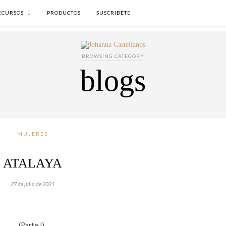
ECURSOS
PRODUCTOS
SUSCRIBETE
BROWSING CATEGORY
blogs
MUJERES
ATALAYA
27 de julio de 2021
(
Parte I
)