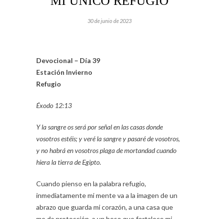
MI UNICO REFUGIO
30 de junio de 2023
Devocional – Día 39
Estación Invierno
Refugio
Éxodo 12:13
Y la sangre os será por señal en las casas donde
vosotros estéis; y veré la sangre y pasaré de vosotros,
y no habrá en vosotros plaga de mortandad cuando
hiera la tierra de Egipto.
Cuando pienso en la palabra refugio,
inmediatamente mi mente va a la imagen de un
abrazo que guarda mi corazón, a una casa que
me da protección, a un beso que fortalece mi