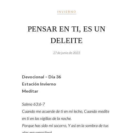
INVIERNO
PENSAR EN TI, ES UN
DELEITE
27 de junio de 2023
Devocional – Día 36
Estación Invierno
Meditar
Salmo 63:6-7
Cuando me acuerde de ti en mi lecho, Cuando medite
en ti en las vigilias de la noche.
Porque has sido mi socorro, Y así en la sombra de tus
alas me regocijaré.