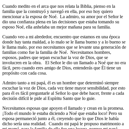
Cuando medito en el arca que nos relata la Biblia, pienso en la
familia que la construyó y navegó en ella, por eso hoy quiero
mencionar a la esposa de Noé. La admiro, su amor por el Señor le
dio una confianza plena en las decisiones que estaba tomando su
esposo Noé, ella anhelaba un mejor mañana para su familia.
Cuando veo a mi alrededor, encuentro que estamos en una época
donde hay tanta maldad, a lo malo se le llama bueno y a lo bueno se
le llama malo, por eso necesitamos que se levante una generación de
familias como fue la familia de Noé. Necesitamos hombres,
esposos, padres que sepan escuchar la voz de Dios, que se
involucren en la obra. El Señor le dio un llamado a Noé que no era
fácil, pero cuando eres amigo de Dios, entenderás que Él tiene un
propósito con cada cosa.
Admiro tanto a mi papá, él es un hombre que determinó siempre
escuchar la voz de Dios, cada vez tiene mayor sensibilidad, por esto
para él es fácil preguntarle al Señor lo que debe hacer, frente a cada
decisión difícil le pide al Espíritu Santo que lo guie.
Necesitamos esposas que apoyen el llamado y crean en la promesa.
¡Todo el mundo le estaba diciendo a Noé que estaba loco! Pero su
esposa permaneció junto a él, creyendo que lo que Dios le había
dicho sería una realidad. Cuando mi papá le propuso matrimonio a
mi mamá, para la familia de ella fue una locura, porque mi papá