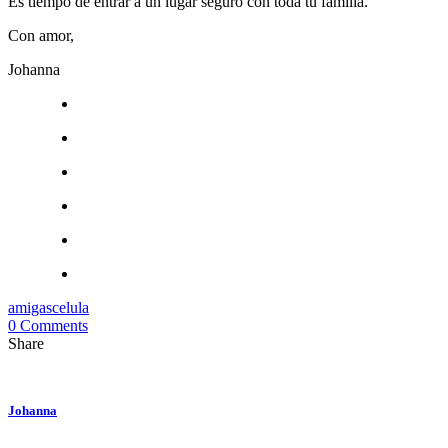
Es tiempo de entrar a un lugar seguro con toda tu familia.
Con amor,
Johanna
amigas
celula
0 Comments
Share
Johanna