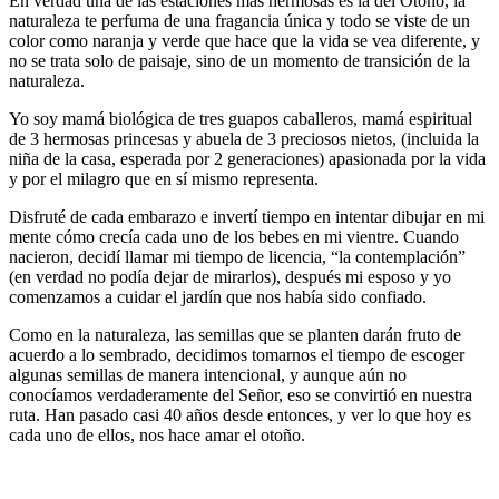
En verdad una de las estaciones más hermosas es la del Otoño, la
naturaleza te perfuma de una fragancia única y todo se viste de un
color como naranja y verde que hace que la vida se vea diferente, y
no se trata solo de paisaje, sino de un momento de transición de la
naturaleza.
Yo soy mamá biológica de tres guapos caballeros, mamá espiritual
de 3 hermosas princesas y abuela de 3 preciosos nietos, (incluida la
niña de la casa, esperada por 2 generaciones) apasionada por la vida
y por el milagro que en sí mismo representa.
Disfruté de cada embarazo e invertí tiempo en intentar dibujar en mi
mente cómo crecía cada uno de los bebes en mi vientre. Cuando
nacieron, decidí llamar mi tiempo de licencia, “la contemplación”
(en verdad no podía dejar de mirarlos), después mi esposo y yo
comenzamos a cuidar el jardín que nos había sido confiado.
Como en la naturaleza, las semillas que se planten darán fruto de
acuerdo a lo sembrado, decidimos tomarnos el tiempo de escoger
algunas semillas de manera intencional, y aunque aún no
conocíamos verdaderamente del Señor, eso se convirtió en nuestra
ruta. Han pasado casi 40 años desde entonces, y ver lo que hoy es
cada uno de ellos, nos hace amar el otoño.