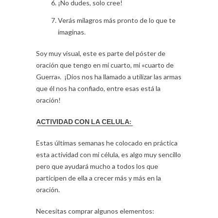
¡No dudes, solo cree!
Verás milagros más pronto de lo que te
imaginas.
Soy muy visual, este es parte del póster de
oración que tengo en mi cuarto, mi «cuarto de
Guerra». ¡Dios nos ha llamado a utilizar las armas
que él nos ha confiado, entre esas está la
oración!
A͟C͟T͟I͟V͟I͟D͟A͟D͟ C͟O͟N͟ L͟A͟ C͟E͟L͟U͟L͟A͟:
Estas últimas semanas he colocado en práctica
esta actividad con mi célula, es algo muy sencillo
pero que ayudará mucho a todos los que
participen de ella a crecer más y más en la
oración.
Necesitas comprar algunos elementos: