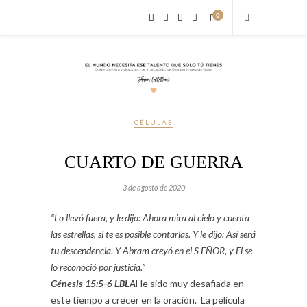
0
CÉLULAS
CUARTO DE GUERRA
3 de agosto de 2020
“Lo llevó fuera, y le dijo: Ahora mira al cielo y cuenta
las estrellas, si te es posible contarlas. Y le dijo: Así será
tu descendencia. Y Abram creyó en el S EÑOR, y El se
lo reconoció por justicia.”
Génesis
15:5-6
LBLA
He sido muy desafiada en
este tiempo a crecer en la oración. La película