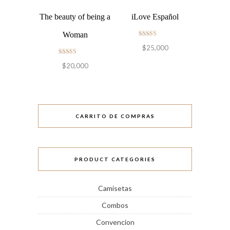
The beauty of being a
iLove Español
Woman
Valorado en
$
25,000
5.00
de 5
Valorado en
$
20,000
5.00
de 5
CARRITO DE COMPRAS
PRODUCT CATEGORIES
Camisetas
Combos
Convencion