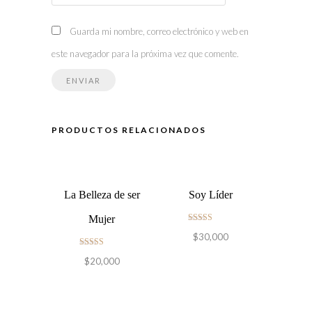
Guarda mi nombre, correo electrónico y web en
este navegador para la próxima vez que comente.
PRODUCTOS RELACIONADOS
La Belleza de ser
Soy Líder
Mujer
Valorado en
$
30,000
5.00
de 5
Valorado en
$
20,000
5.00
de 5