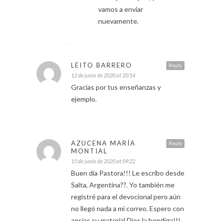
vamos a enviar
nuevamente.
LEITO BARRERO
Reply
12 de junio de 2020 at 20:54
Gracias por tus enseñanzas y
ejemplo.
AZUCENA MARÍA
Reply
MONTIAL
15 de junio de 2020 at 09:22
Buen día Pastora!!! Le escribo desde
Salta, Argentina??. Yo también me
registré para el devocional pero aún
no llegó nada a mi correo. Espero con
ansias su material.Dios la bendiga!!!