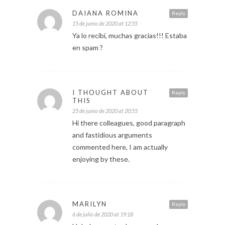
DAIANA ROMINA
Reply
15 de junio de 2020 at 12:55
Ya lo recibí, muchas gracias!!! Estaba
en spam ?
I THOUGHT ABOUT
Reply
THIS
25 de junio de 2020 at 20:55
Hi there colleagues, good paragraph
and fastidious arguments
commented here, I am actually
enjoying by these.
MARILYN
Reply
6 de julio de 2020 at 19:18