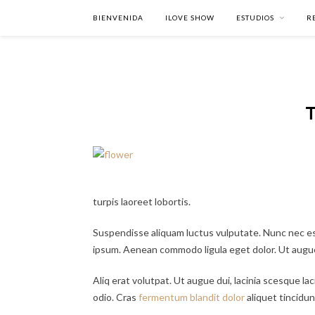
BIENVENIDA
ILOVE SHOW
ESTUDIOS
R
turpis laoreet lobortis.
Suspendisse aliquam luctus vulputate. Nunc nec est
ipsum. Aenean commodo ligula eget dolor. Ut augue d
Aliq erat volutpat. Ut augue dui, lacinia scesque lac
odio. Cras
fermentum blandit dolor
aliquet tincidun