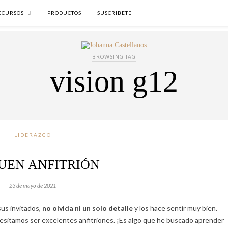
ECURSOS
PRODUCTOS
SUSCRIBETE
BROWSING TAG
vision g12
LIDERAZGO
UEN ANFITRIÓN
23 de mayo de 2021
sus invitados,
no olvida ni un solo detalle
y los hace sentir muy bien.
esitamos ser excelentes anfitriones. ¡Es algo que he buscado aprender