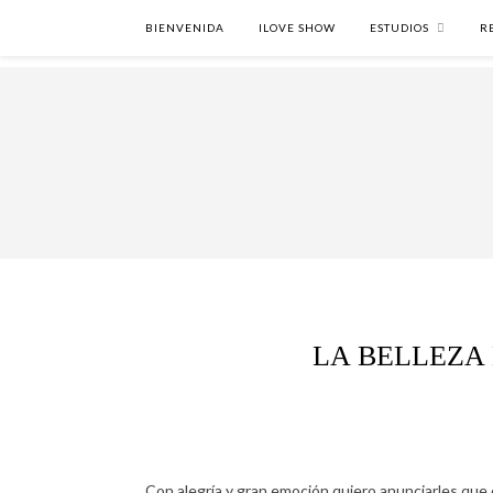
BIENVENIDA
ILOVE SHOW
ESTUDIOS
R
LA BELLEZA 
Con alegría y gran emoción quiero anunciarles qu