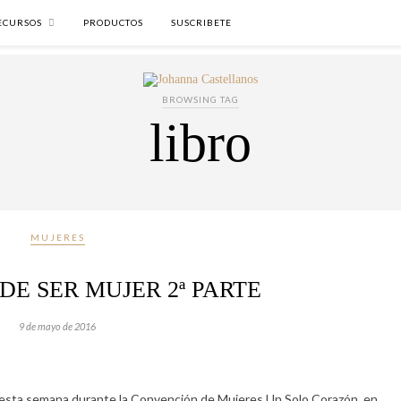
ECURSOS
PRODUCTOS
SUSCRIBETE
BROWSING TAG
libro
MUJERES
DE SER MUJER 2ª PARTE
9 de mayo de 2016
e esta semana durante la Convención de Mujeres Un Solo Corazón, en