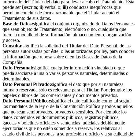
informado del Titular del dato para llevar a cabo el Tratamiento. Esta
puede ser
i)
escrita;
ii)
verbal o;
iii)
conductas inequívocas que
permitan concluir de forma razonable que el Titular aceptó el
Tratamiento de sus datos.
Base de Datos:
significa el conjunto organizado de Datos Personales
que sean objeto de Tratamiento, electrónico o no, cualquiera que
fuere la modalidad de su formación, almacenamiento, organización
y acceso.
Consulta:
significa la solicitud del Titular del Dato Personal, de las
personas autorizadas por éste, o las autorizadas por ley, para conocer
la información que reposa sobre él en las Bases de Datos de la
Compañía.
Dato Personal:
significa cualquier información vinculada o que
pueda asociarse a una o varias personas naturales, determinadas o
determinables.
Dato Personal Privado:
significa el dato que por su naturaleza
íntima o reservada sólo es relevante para el Titular. Por ejemplo: los
papeles o libros de los comerciantes y documentos privados.
Dato Personal Público:
significa el dato calificado como tal según
los mandatos de la ley o de la Constitución Política y todos aquellos
que no sean semiprivados, privados o sensibles. Por ejemplo: los
datos contenidos en documentos públicos, registros públicos,
gacetas y boletines oficiales y sentencias judiciales debidamente
ejecutoriadas que no estén sometidos a reserva, los relativos al
estado civil de las personas, a su profesión u oficio y a su calidad de