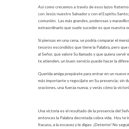
Así como crecemos a través de esos lazos fraternos
con Jesús nuestro Salvador y con el Espíritu San
comunión. Las más grandes, poderosas y maravillosa
extraordinario que suele suceder es que nuestra 
Si piensas en una cena, se podría comparar el menú
tesoros escondidos que tiene la Palabra, pero que 
al Señor, que valore Su llamado y que quiera serv
te atienden, un buen servicio puede hacer la difere
Querida amiga prepárate para entrar en un nuevo mo
más importante y regocíjate en Su presencia; sin d
oraciones, una fuerza nueva, y verás cómo la victori
Una victoria es el resultado de la presencia del Señ
entonces la Palabra decretada cobra vida. Hoy te invi
fracaso, a la escasez y le digas: ¡Detente! No segui