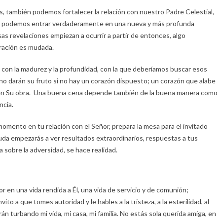
, también podemos fortalecer la relación con nuestro Padre Celestial,
to; podemos entrar verdaderamente en una nueva y más profunda
s revelaciones empiezan a ocurrir a partir de entonces, algo
oración es mudada.
 con la madurez y la profundidad, con la que deberíamos buscar esos
no darán su fruto si no hay un corazón dispuesto; un corazón que alabe
ir en Su obra. Una buena cena depende también de la buena manera como
ncia.
mento en tu relación con el Señor, prepara la mesa para el invitado
uda empezarás a ver resultados extraordinarios, respuestas a tus
a sobre la adversidad, se hace realidad.
or en una vida rendida a Él, una vida de servicio y de comunión;
to a que tomes autoridad y le hables a la tristeza, a la esterilidad, al
rán turbando mi vida, mi casa, mi familia. No estás sola querida amiga, en