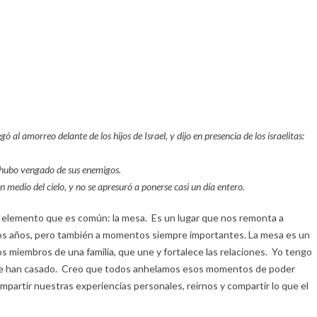
al amorreo delante de los hijos de Israel, y dijo en presencia de los israelitas:
se hubo vengado de sus enemigos.
 en medio del cielo, y no se apresuró a ponerse casi un día entero.
un elemento que es común: la mesa. Es un lugar que nos remonta a
ros años, pero también a momentos siempre importantes. La mesa es un
s miembros de una familia, que une y fortalece las relaciones. Yo tengo
s se han casado. Creo que todos anhelamos esos momentos de poder
mpartir nuestras experiencias personales, reírnos y compartir lo que el