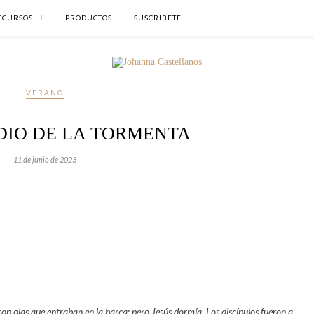
ECURSOS
PRODUCTOS
SUSCRIBETE
VERANO
DIO DE LA TORMENTA
11 de junio de 2023
con olas que entraban en la barca; pero Jesús dormía. Los discípulos fueron a