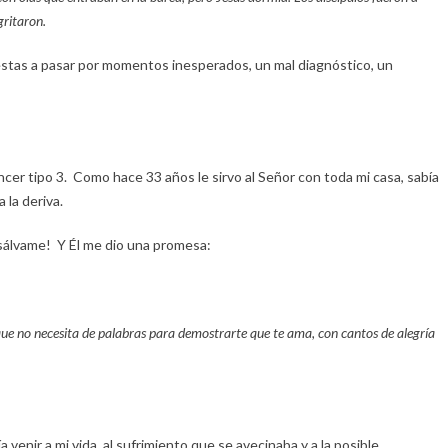
gritaron.
stas a pasar por momentos inesperados, un mal diagnóstico, un
cer tipo 3. Como hace 33 años le sirvo al Señor con toda mi casa, sabía
 la deriva.
sálvame! Y Él me dio una promesa:
que no necesita de palabras para demostrarte que te ama, con cantos de alegría
 venir a mi vida, al sufrimiento que se avecinaba y a la posible