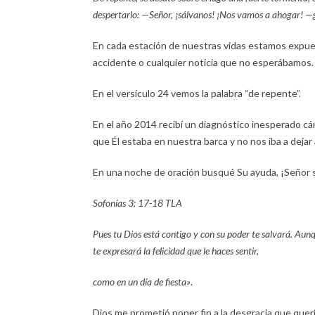
despertarlo: —Señor, ¡sálvanos! ¡Nos vamos a ahogar! —
En cada estación de nuestras vidas estamos expue
accidente o cualquier noticia que no esperábamos.
En el versículo 24 vemos la palabra “de repente”.
En el año 2014 recibí un diagnóstico inesperado cán
que Él estaba en nuestra barca y no nos iba a dejar a
En una noche de oración busqué Su ayuda, ¡Señor 
Sofonías 3: 17-18 TLA
Pues tu Dios está contigo y con su poder te salvará. Aun
te expresará la felicidad que le haces sentir,
como en un día de fiesta»
.
Dios me prometió poner fin a la desgracia que quería