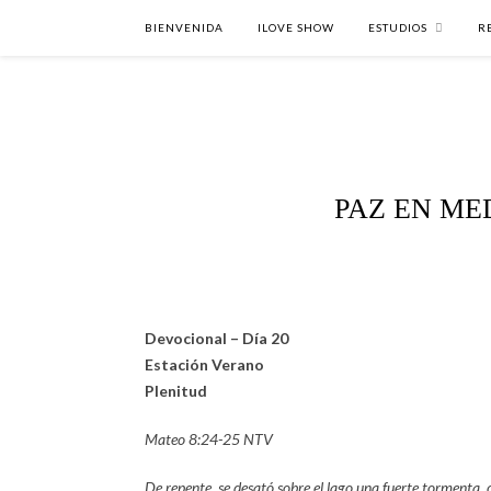
BIENVENIDA
ILOVE SHOW
ESTUDIOS
R
PAZ EN ME
Devocional – Día 20
Estación Verano
Plenitud
Mateo 8:24-25 NTV
De repente, se desató sobre el lago una fuerte tormenta, 