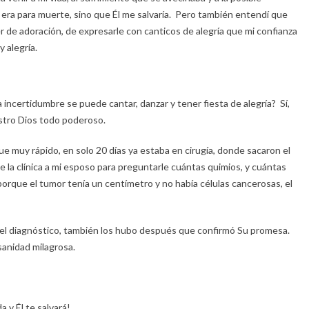
era para muerte, sino que Él me salvaría. Pero también entendí que
er de adoración, de expresarle con canticos de alegría que mi confianza
y alegría.
a incertidumbre se puede cantar, danzar y tener fiesta de alegría? Sí,
estro Dios todo poderoso.
e muy rápido, en solo 20 días ya estaba en cirugía, donde sacaron el
de la clínica a mi esposo para preguntarle cuántas quimios, y cuántas
porque el tumor tenía un centímetro y no había células cancerosas, el
 del diagnóstico, también los hubo después que confirmó Su promesa.
sanidad milagrosa.
 y Él te salvará!