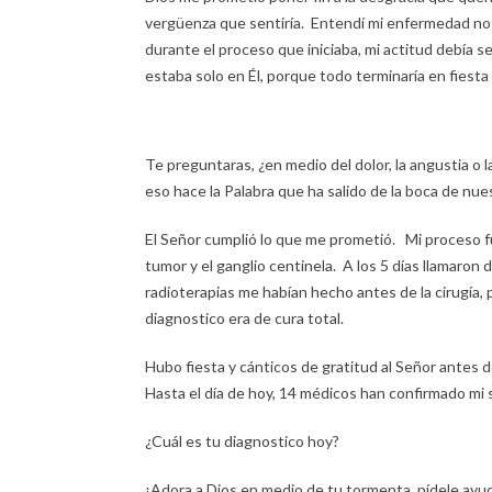
vergüenza que sentiría. Entendí mi enfermedad no 
durante el proceso que iniciaba, mi actitud debía s
estaba solo en Él, porque todo terminaría en fiesta 
Te preguntaras, ¿en medio del dolor, la angustia o l
eso hace la Palabra que ha salido de la boca de nu
El Señor cumplió lo que me prometió. Mi proceso fu
tumor y el ganglio centinela. A los 5 días llamaron 
radioterapias me habían hecho antes de la cirugía, 
diagnostico era de cura total.
Hubo fiesta y cánticos de gratitud al Señor antes
Hasta el día de hoy, 14 médicos han confirmado mi 
¿Cuál es tu diagnostico hoy?
¡Adora a Dios en medio de tu tormenta, pídele ayuda