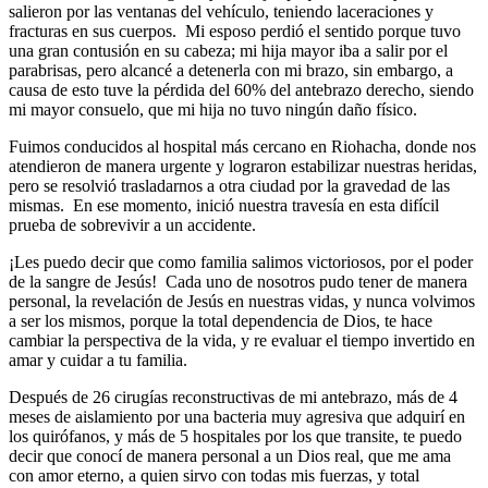
salieron por las ventanas del vehículo, teniendo laceraciones y
fracturas en sus cuerpos. Mi esposo perdió el sentido porque tuvo
una gran contusión en su cabeza; mi hija mayor iba a salir por el
parabrisas, pero alcancé a detenerla con mi brazo, sin embargo, a
causa de esto tuve la pérdida del 60% del antebrazo derecho, siendo
mi mayor consuelo, que mi hija no tuvo ningún daño físico.
Fuimos conducidos al hospital más cercano en Riohacha, donde nos
atendieron de manera urgente y lograron estabilizar nuestras heridas,
pero se resolvió trasladarnos a otra ciudad por la gravedad de las
mismas. En ese momento, inició nuestra travesía en esta difícil
prueba de sobrevivir a un accidente.
¡Les puedo decir que como familia salimos victoriosos, por el poder
de la sangre de Jesús! Cada uno de nosotros pudo tener de manera
personal, la revelación de Jesús en nuestras vidas, y nunca volvimos
a ser los mismos, porque la total dependencia de Dios, te hace
cambiar la perspectiva de la vida, y re evaluar el tiempo invertido en
amar y cuidar a tu familia.
Después de 26 cirugías reconstructivas de mi antebrazo, más de 4
meses de aislamiento por una bacteria muy agresiva que adquirí en
los quirófanos, y más de 5 hospitales por los que transite, te puedo
decir que conocí de manera personal a un Dios real, que me ama
con amor eterno, a quien sirvo con todas mis fuerzas, y total