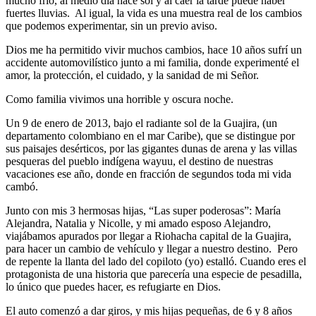
mucho frío, al medio día hace sol y al caer la tarde puede haber
fuertes lluvias. Al igual, la vida es una muestra real de los cambios
que podemos experimentar, sin un previo aviso.
Dios me ha permitido vivir muchos cambios, hace 10 años sufrí un
accidente automovilístico junto a mi familia, donde experimenté el
amor, la protección, el cuidado, y la sanidad de mi Señor.
Como familia vivimos una horrible y oscura noche.
Un 9 de enero de 2013, bajo el radiante sol de la Guajira, (un
departamento colombiano en el mar Caribe), que se distingue por
sus paisajes desérticos, por las gigantes dunas de arena y las villas
pesqueras del pueblo indígena wayuu, el destino de nuestras
vacaciones ese año, donde en fracción de segundos toda mi vida
cambó.
Junto con mis 3 hermosas hijas, “Las super poderosas”: María
Alejandra, Natalia y Nicolle, y mi amado esposo Alejandro,
viajábamos apurados por llegar a Riohacha capital de la Guajira,
para hacer un cambio de vehículo y llegar a nuestro destino. Pero
de repente la llanta del lado del copiloto (yo) estalló. Cuando eres el
protagonista de una historia que parecería una especie de pesadilla,
lo único que puedes hacer, es refugiarte en Dios.
El auto comenzó a dar giros, y mis hijas pequeñas, de 6 y 8 años