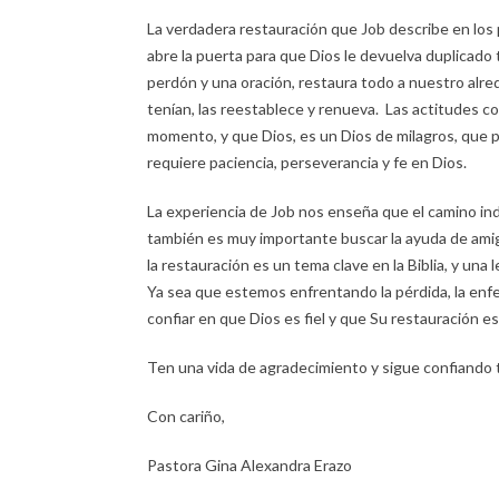
La verdadera restauración que Job describe en los p
abre la puerta para que Dios le devuelva duplicado 
perdón y una oración, restaura todo a nuestro alre
tenían, las reestablece y renueva. Las actitudes c
momento, y que Dios, es un Dios de milagros, que 
requiere paciencia, perseverancia y fe en Dios.
La experiencia de Job nos enseña que el camino indi
también es muy importante buscar la ayuda de amig
la restauración es un tema clave en la Biblia, y un
Ya sea que estemos enfrentando la pérdida, la enf
confiar en que Dios es fiel y que Su restauración es
Ten una vida de agradecimiento y sigue confiando t
Con cariño,
Pastora Gina Alexandra Erazo