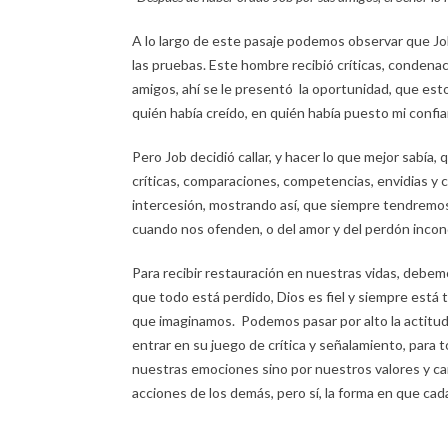
A lo largo de este pasaje podemos observar que Job
las pruebas. Este hombre recibió críticas, conden
amigos, ahí se le presentó la oportunidad, que esto
quién había creído, en quién había puesto mi confia
Pero Job decidió callar, y hacer lo que mejor sabía, 
críticas, comparaciones, competencias, envidias y c
intercesión, mostrando así, que siempre tendremos 
cuando nos ofenden, o del amor y del perdón incon
Para recibir restauración en nuestras vidas, debe
que todo está perdido, Dios es fiel y siempre está
que imaginamos. Podemos pasar por alto la actitud
entrar en su juego de crítica y señalamiento, para 
nuestras emociones sino por nuestros valores y c
acciones de los demás, pero sí, la forma en que c