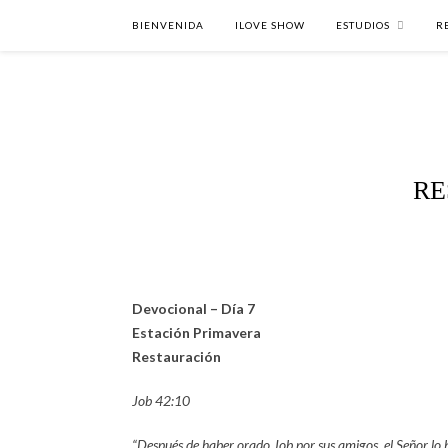
BIENVENIDA
ILOVE SHOW
ESTUDIOS
R
RE
Devocional – Día 7
Estación Primavera
Restauración
Job 42:10
“Después de haber orado Job por sus amigos, el Señor lo h