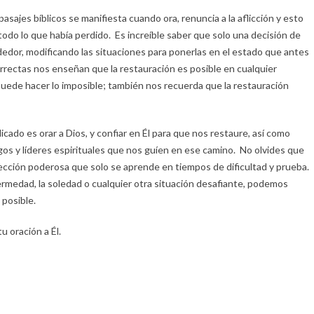
asajes bíblicos se manifiesta cuando ora, renuncia a la aflicción y esto
todo lo que había perdido. Es increíble saber que solo una decisión de
dedor, modificando las situaciones para ponerlas en el estado que antes
orrectas nos enseñan que la restauración es posible en cualquier
puede hacer lo imposible; también nos recuerda que la restauración
cado es orar a Dios, y confiar en Él para que nos restaure, así como
os y líderes espirituales que nos guíen en ese camino. No olvides que
a lección poderosa que solo se aprende en tiempos de dificultad y prueba.
ermedad, la soledad o cualquier otra situación desafiante, podemos
 posible.
u oración a Él.