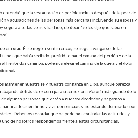
 entendió que la restauración es posible incluso después de la peor de
ación y acusaciones de las personas más cercanas incluyendo su esposa y
y segura a todas se nos ha dado; de decir “yo les dije que sabía en
nza”.
que era orar. Él se negó a sentir rencor, se negó a vengarse de las
hismes que había recibido; prefirió tomar el camino del perdón y de la
al frente dos caminos, podemos elegir el camino de la queja y el dolor
dicional.
mos mantener nuestra fe y nuestra confianza en Dios, aunque parezca
 trabajando detrás de escena para traernos una victoria más grande de lo
 de algunas personas que están a nuestro alrededor y negarnos a
tomar una decisión firme y vivir por principios, no estando dominados por
arácter. Debemos recordar que no podemos controlar las actitudes y
ada uno de nosotros respondemos frente a estas circunstancias.