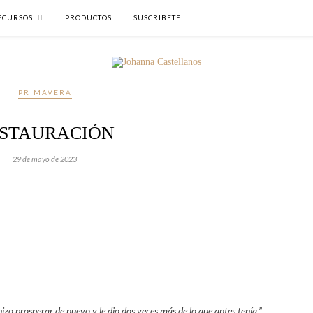
ECURSOS
PRODUCTOS
SUSCRIBETE
PRIMAVERA
STAURACIÓN
29 de mayo de 2023
izo prosperar de nuevo y le dio dos veces más de lo que antes tenía.”