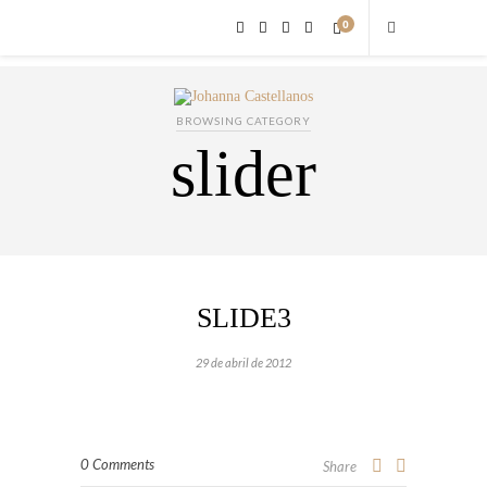
0
BROWSING CATEGORY
slider
SLIDE3
29 de abril de 2012
0 Comments
Share